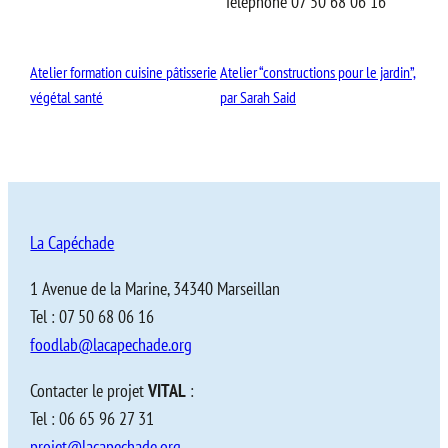
Téléphone
07 50 68 06 16
Atelier formation cuisine pâtisserie
Atelier “constructions pour le jardin”,
végétal santé
par Sarah Said
La Capéchade
1 Avenue de la Marine, 34340 Marseillan
Tel : 07 50 68 06 16
foodlab@lacapechade.org
Contacter le projet
VITAL
:
Tel : 06 65 96 27 31
projet@lacapechade.org