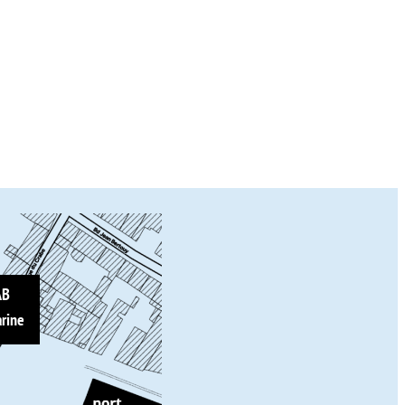
AB
rine