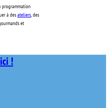
sa programmation
buer à des
ateliers
, des
gourmands et
ici !