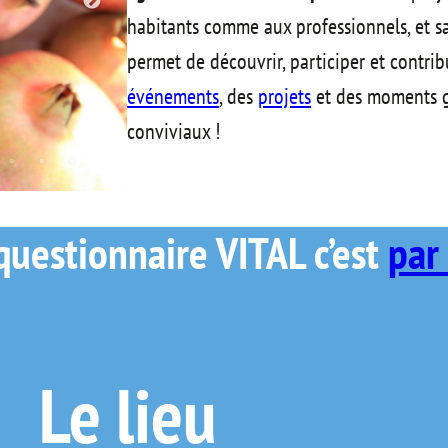
habitants comme aux professionnels, et 
permet de découvrir, participer et contri
événements
, des
projets
et des moments 
conviviaux !
questionnaire VITAL c’est
par 
Le lieu