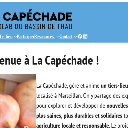
Facebook
LinkedIn
Le lieu
Participer
Ressources
Contact
enue à La Capéchade !
La Capéchade, gère et anime
un tiers-lieu
localisé à Marseillan. On y partage des ex
pour explorer et développer de
nouvelles
plus saines, plus durables et solidaires
to
agriculture locale et responsable
. Le proj