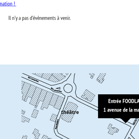
mation !
Il n’y a pas d’évènements à venir.
Entrée FOODL
1 avenue de la ma