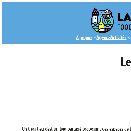
Aller
au
contenu
À propos
Agenda
Activités
Le
Un tiers lieu c’est un lieu partagé proposant des espaces de tr