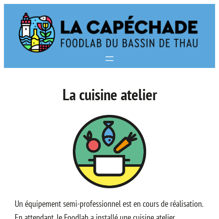
Aller
au
contenu
La cuisine atelier
Un équipement semi-professionnel est en cours de réalisation.
En attendant, le Foodlab a installé une cuisine atelier