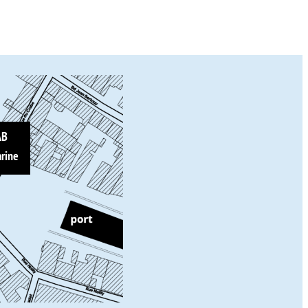
AB
rine