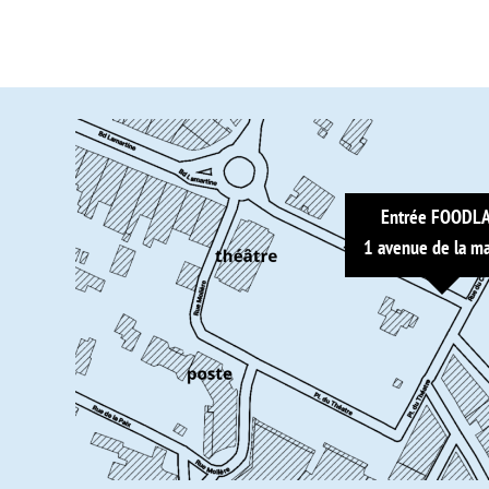
Entrée FOODL
1 avenue de la ma