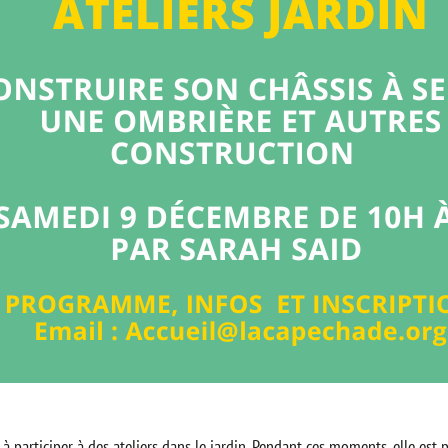
à participer à des ateliers dans le jardin. Pendant ces moments, elle es