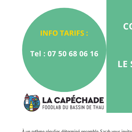
À un rythme régulier, déterminé ensemble, Sarah vous invite 