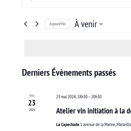
et
mot-
clé.
navigation
Rechercher
À venir
Aujourd’hui
de
Évènements
Sélectionnez
par
vues
une
mot-
Évènements
date.
clé.
Derniers Évènements passés
MAI
23 mai 2024, 18h30
–
20h30
23
Atelier vin initiation à la 
2024
La Capechade
1 avenue de la Marine, Marseill