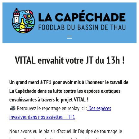
Aller
au
contenu
VITAL envahit votre JT du 13h !
Un grand merci à TF1 pour avoir mis à l’honneur le travail de
La Capéchade dans sa lutte contre les espèces exotiques
envahissantes à travers le projet VITAL !
Retrouvez le reportage en replay ici :
Des espèces
invasives dans nos assiettes – TF1
Nous avons eu le plaisir d’accueillir l’équipe de tournage le