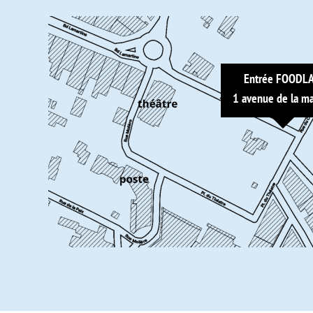
Entrée FOODL
1 avenue de la ma