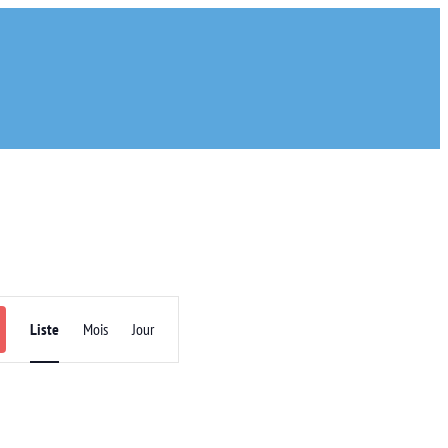
Navigation
Liste
Mois
Jour
de
vues
Évènement