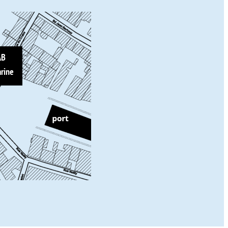
AB
rine