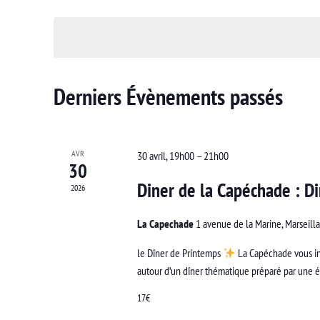
Sélectionnez
par
vues
une
mot-
Évènements
date.
clé.
Derniers Évènements passés
AVR
30 avril, 19h00
–
21h00
30
Diner de la Capéchade : D
2026
La Capechade
1 avenue de la Marine, Marseill
le Dîner de Printemps
La Capéchade vous in
autour d’un dîner thématique préparé par une 
17€