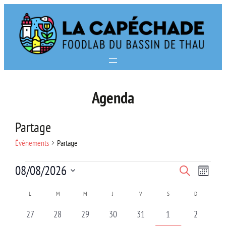
Aller
au
contenu
Agenda
Partage
Évènements
Partage
Évènements
Navi
Recherc
08/08/2026
Recherche
Mois
de
Sélectionnez
et
Calendrier
L
LUNDI
M
MARDI
M
MERCREDI
J
JEUDI
V
VENDREDI
S
SAMEDI
D
DIMANCHE
vues
une
navigat
de
0
0
0
0
0
0
0
27
28
29
30
31
1
2
date.
Évè