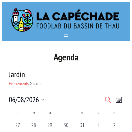
Aller
au
contenu
Agenda
Jardin
Évènements
Jardin
Évènements
Navi
Recherc
06/08/2026
Recherche
Mois
de
Sélectionnez
et
Calendrier
L
LUNDI
M
MARDI
M
MERCREDI
J
JEUDI
V
VENDREDI
S
SAMEDI
D
DIMANCHE
vues
une
navigat
de
0
0
0
0
0
0
0
27
28
29
30
31
1
2
date.
Évè