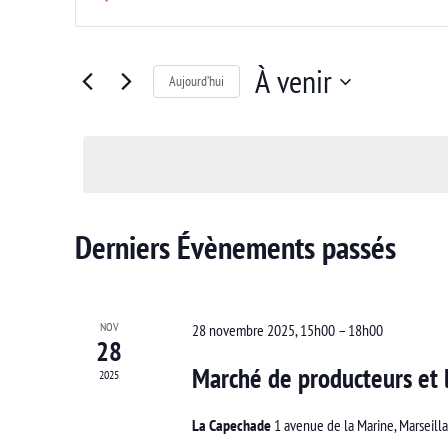
et
mot-
clé.
navigation
Rechercher
À venir
Aujourd’hui
de
Évènements
Sélectionnez
par
vues
une
mot-
Évènements
date.
clé.
Derniers Évènements passés
NOV
28 novembre 2025, 15h00
–
18h00
28
Marché de producteurs et l
2025
La Capechade
1 avenue de la Marine, Marseill