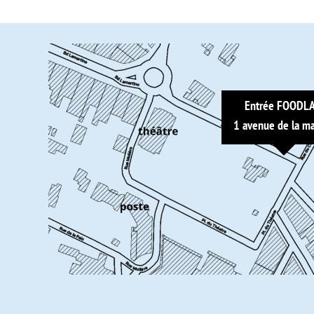
Entrée FOODL
1 avenue de la ma