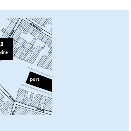
AB
rine