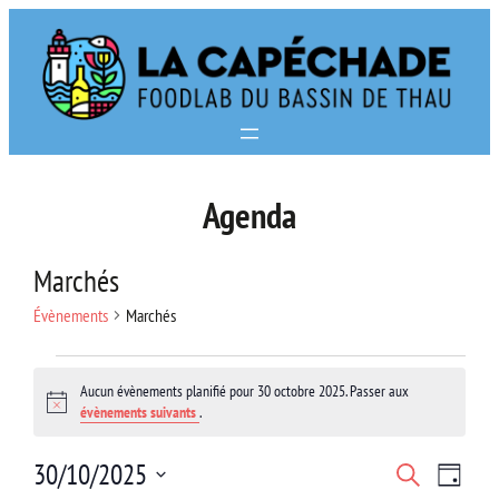
Aller
au
contenu
Agenda
Marchés
Évènements
Marchés
Évènements
Aucun évènements planifié pour 30 octobre 2025. Passer aux
for
Notice
évènements suivants
.
30
Navi
Recherc
30/10/2025
Recherche
Jour