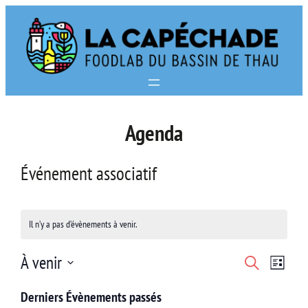
Aller
au
contenu
Agenda
Événement associatif
Il n’y a pas d’évènements à venir.
Navi
Recherc
À venir
Recherche
Liste
de
Sélectionnez
et
Derniers Évènements passés
vues
une