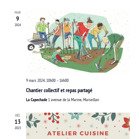
navigat
date.
Évè
MAR
de
9
2024
vues
Évènem
9 mars 2024, 10h00
–
16h00
Chantier collectif et repas partagé
La Capechade
1 avenue de la Marine, Marseillan
DÉC
13
2023