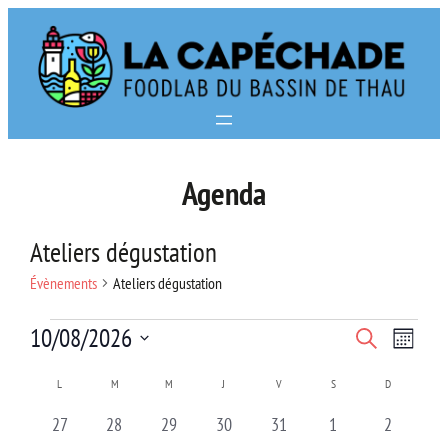
Aller
au
contenu
Agenda
Ateliers dégustation
Évènements
Ateliers dégustation
Évènements
Navi
Recherc
10/08/2026
Recherche
Mois
de
Sélectionnez
et
Calendrier
L
LUNDI
M
MARDI
M
MERCREDI
J
JEUDI
V
VENDREDI
S
SAMEDI
D
DIMANCHE
vues
une
navigat
de
0
0
0
0
0
0
0
27
28
29
30
31
1
2
date.
Évè