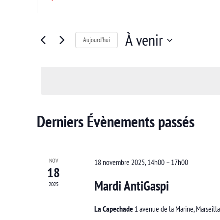
et
mot-
clé.
navigation
Rechercher
À venir
Aujourd’hui
de
Évènements
Sélectionnez
par
vues
une
mot-
Évènements
date.
clé.
Derniers Évènements passés
NOV
18 novembre 2025, 14h00
–
17h00
18
Mardi AntiGaspi
2025
La Capechade
1 avenue de la Marine, Marseill