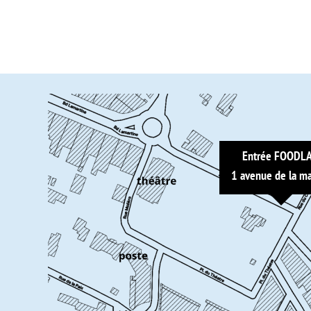
Entrée FOODL
1 avenue de la ma