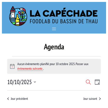
Aller
au
contenu
Agenda
Évènements
Aucun évènements planifié pour 10 octobre 2025. Passer aux
for
Notice
évènements suivants
.
10
Navi
Recherc
10/10/2025
Recherche
octobre
Jour
de
Sélectionnez
et
2025
vues
une
Jour précédent
Jour suivant
navigat
date.
Évè