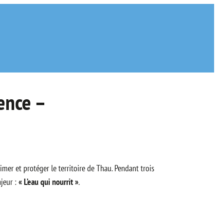
ence –
imer et protéger le territoire de Thau. Pendant trois
ajeur :
« L’eau qui nourrit »
.