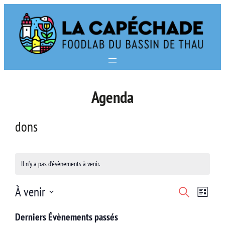
Aller
au
contenu
Agenda
dons
Il n’y a pas d’évènements à venir.
Navi
Recherc
À venir
Recherche
Liste
de
Sélectionnez
et
Derniers Évènements passés
vues
une