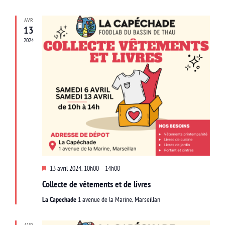
navigat
date.
Évè
AVR
de
13
2024
vues
Évènem
Mis
13 avril 2024, 10h00
–
14h00
en
Collecte de vêtements et de livres
avant
La Capechade
1 avenue de la Marine, Marseillan
AVR