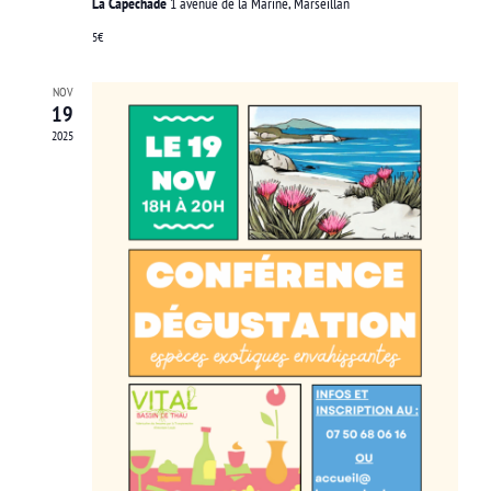
La Capechade
1 avenue de la Marine, Marseillan
5€
NOV
19
2025