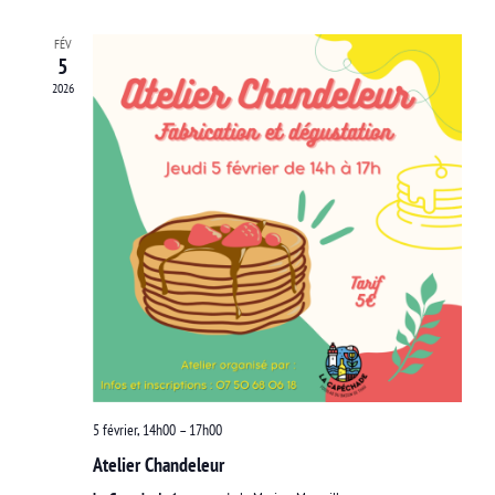
navigat
date.
Évè
FÉV
de
5
2026
vues
Évènem
5 février, 14h00
–
17h00
Atelier Chandeleur