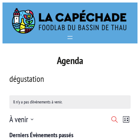
Aller
au
contenu
Agenda
dégustation
Il n’y a pas d’évènements à venir.
Navi
Recherc
À venir
Recherche
Liste
de
Sélectionnez
et
Derniers Évènements passés
vues
une