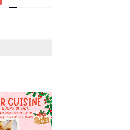
de
vues
Évènement