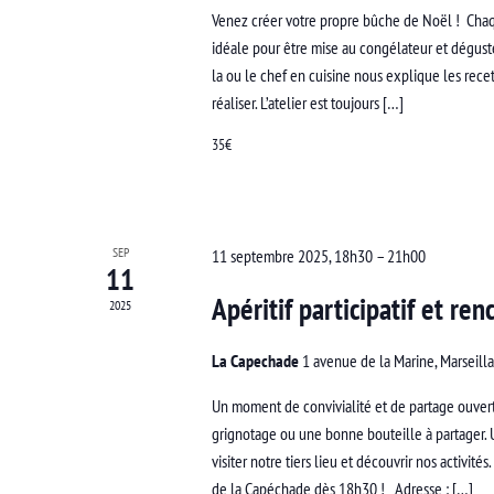
Venez créer votre propre bûche de Noël ! Chaqu
idéale pour être mise au congélateur et dégust
la ou le chef en cuisine nous explique les rec
réaliser. L’atelier est toujours […]
35€
SEP
11 septembre 2025, 18h30
–
21h00
11
Apéritif participatif et ren
2025
La Capechade
1 avenue de la Marine, Marseill
Un moment de convivialité et de partage ouvert
grignotage ou une bonne bouteille à partager. 
visiter notre tiers lieu et découvrir nos activit
de la Capéchade dès 18h30 ! Adresse : […]