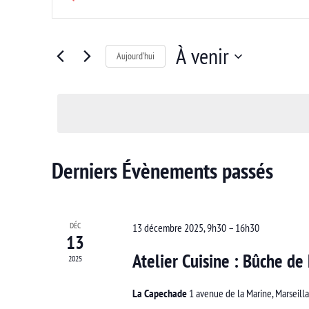
et
mot-
clé.
navigation
Rechercher
À venir
Aujourd’hui
de
Évènements
Sélectionnez
par
vues
une
mot-
Évènements
date.
clé.
Derniers Évènements passés
DÉC
13 décembre 2025, 9h30
–
16h30
13
Atelier Cuisine : Bûche de
2025
La Capechade
1 avenue de la Marine, Marseill