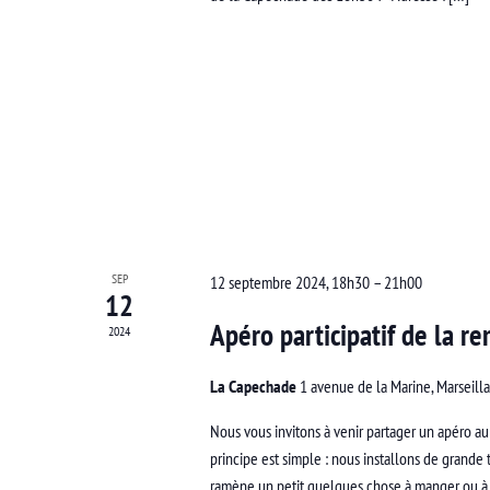
SEP
12 septembre 2024, 18h30
–
21h00
12
Apéro participatif de la re
2024
La Capechade
1 avenue de la Marine, Marseill
Nous vous invitons à venir partager un apéro au 
principe est simple : nous installons de grande 
ramène un petit quelques chose à manger ou à bo