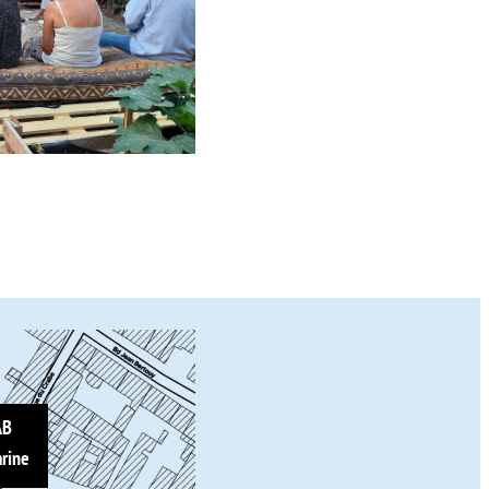
AB
rine