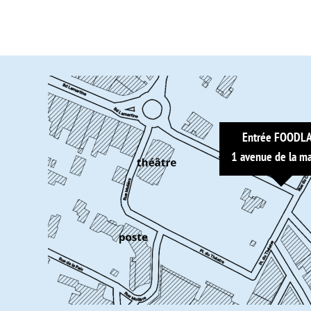
Entrée FOODL
1 avenue de la ma