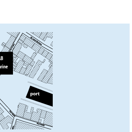
AB
rine