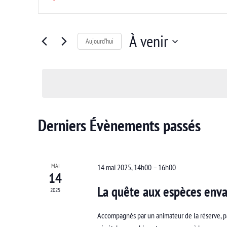
et
mot-
clé.
navigation
Rechercher
À venir
Aujourd’hui
de
Évènements
Sélectionnez
par
vues
une
mot-
Évènements
date.
clé.
Derniers Évènements passés
MAI
14 mai 2025, 14h00
–
16h00
14
La quête aux espèces enva
2025
Accompagnés par un animateur de la réserve, p